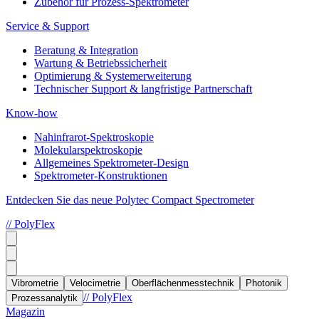
Zubehör für Prozess-Spektrometer
Service & Support
Beratung & Integration
Wartung & Betriebssicherheit
Optimierung & Systemerweiterung
Technischer Support & langfristige Partnerschaft
Know-how
Nahinfrarot-Spektroskopie
Molekularspektroskopie
Allgemeines Spektrometer-Design
Spektrometer-Konstruktionen
Entdecken Sie das neue Polytec Compact Spectrometer
// PolyFlex
Vibrometrie
Velocimetrie
Oberflächenmesstechnik
Photonik
// PolyFlex
Prozessanalytik
Magazin