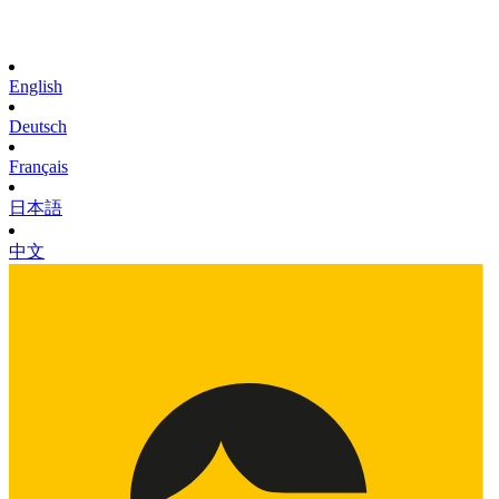
English
Deutsch
Français
日本語
中文