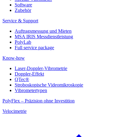
Software
Zubehör
Service & Support
Auftragsmessung und Mieten
MSA IRIS Messdienstleistung
PolyLab
Full service package
Know-how
Laser-Doppler-Vibrometrie
Doppler-Effekt
QTec®
Stroboskopische Videomikroskopie
Vibrometertypen
PolyFlex – Präzision ohne Investition
Velocimetrie