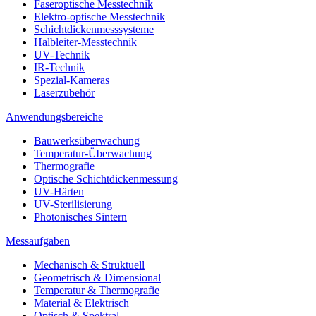
Faseroptische Messtechnik
Elektro-optische Messtechnik
Schichtdickenmesssysteme
Halbleiter-Messtechnik
UV-Technik
IR-Technik
Spezial-Kameras
Laserzubehör
Anwendungsbereiche
Bauwerksüberwachung
Temperatur-Überwachung
Thermografie
Optische Schichtdickenmessung
UV-Härten
UV-Sterilisierung
Photonisches Sintern
Messaufgaben
Mechanisch & Struktuell
Geometrisch & Dimensional
Temperatur & Thermografie
Material & Elektrisch
Optisch & Spektral