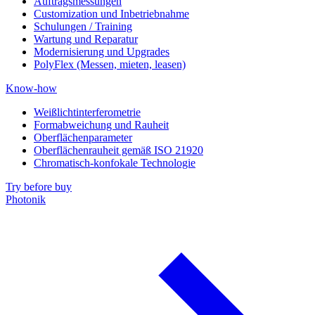
Auftragsmessungen
Customization und Inbetriebnahme
Schulungen / Training
Wartung und Reparatur
Modernisierung und Upgrades
PolyFlex (Messen, mieten, leasen)
Know-how
Weißlichtinterferometrie
Formabweichung und Rauheit
Oberflächenparameter
Oberflächenrauheit gemäß ISO 21920
Chromatisch-konfokale Technologie
Try before buy
Photonik